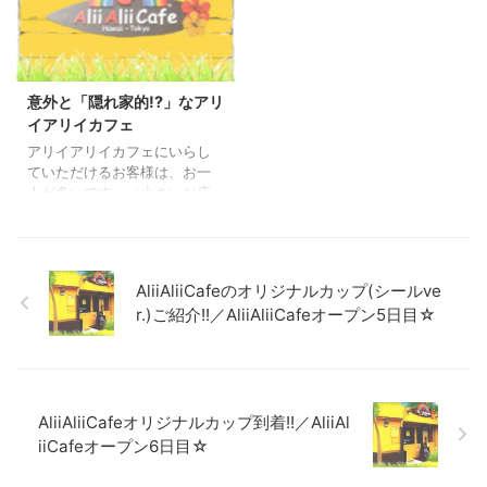
クアウトされるお嬢さん、 颯
いものはあるかと 昨年からバ
爽と自転車でお越し下さるジ
ッチフラワーエッセンスなど
ェントルマン、『今日は、こ
セミナーに出てきました。 先
の豆にするよ!!』と、 『ごちそ
週末も、世界には沢山のフラ
うさま!!』と、いつも笑顔の紳
ワーエッセンスがありますの
意外と「隠れ家的!?」なアリ
士、 『いいね～、このミュー
で、 楽しそうなセミナーを選
イアリイカフェ
ジック♪♪』と、超ハワイ好き
んで出てみました。 初心者コ
アリイアリイカフェにいらし
の麺屋オーナーさん、 生ライ
ースをあえて選んでみまし
ていただけるお客様は、お一
ブの演奏(レンタルカ ...
た。 初心者コースにも、 すで
人が多いです。（小さいお店
にカウンセラーとして活躍さ
なので当然と思っていまし
れている方、 フラワーエ ...
た） しかし、よくよくお話を
伺うとアリイアリイカフェは
「隠れ家」的に思っていて、
AliiAliiCafeのオリジナルカップ(シールve
あまり教えたくない自分の場
r.)ご紹介!!／AliiAliiCafeオープン5日目☆
所と考えていらっしゃる方が
多いことに驚きました。 ま
た、「野菜をたくさん食べら
れるドレッシングTM」を使っ
たセットメニューをご注文の
AliiAliiCafeオリジナルカップ到着!!／AliiAl
方も増えており、ドレッシン
グを買って帰る方は「家族に
iiCafeオープン6日目☆
も食べさせてあげたい、友人
にも・・」と、ありがたいこ