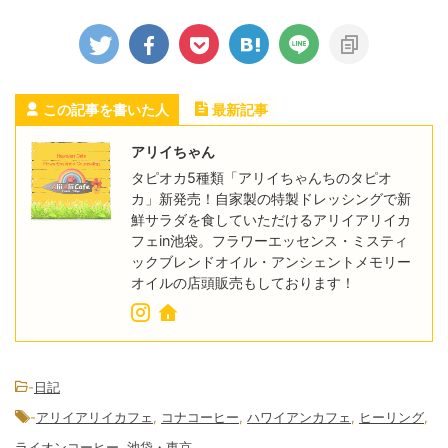
この記事を書いた人
最新記事
アリイちゃん
タピオカ5種類「アリイちゃんちのタピオ
カ」新発売！自家製の特製ドレッシングで新
鮮サラダを食していただけるアリイアリイカ
フェin池袋。フラワーエッセンス・ミスティ
ックブレンドオイル・アンシェントメモリー
オイルの店頭販売もしております！
-
日記
-
アリイアリイカフェ
,
コナコーヒー
,
ハワイアンカフェ
,
ヒーリング
,
ライオンコーヒー
,
池袋・東京