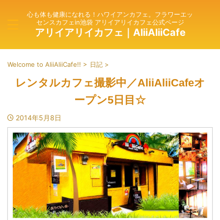
心も体も健康になれる！ハワイアンカフェ。フラワーエッ
センスカフェin池袋 アリイアリイカフェ公式ページ
アリイアリイカフェ｜AliiAliiCafe
Welcome to AliiAliiCafe!!
>
日記
>
レンタルカフェ撮影中／AliiAliiCafeオ
ープン5日目☆
2014年5月8日