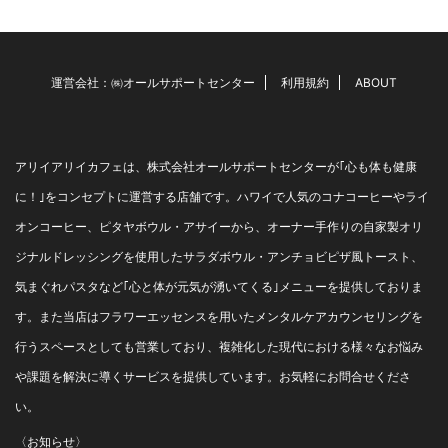
とに注文が増えています。 ア
ンチョビが好きな方は、週末
にお豆腐にか ...
運営会社：㈱オールサポートセンター
利用規約
ABOUT
アリイアリイカフェは、株式会社オールサポートセンターが｢心も体も健康
に！｣をコンセプトに運営する店舗です。ハワイで人気のコナコーヒーやライ
オンコーヒー、ピタヤボウル・アサイーから、オーナー手作りの自家製オリ
ジナルドレッシングを使用したサラダボウル・アンチョビピザ風トースト、
気まぐれパスタなど｢心と体が元気が湧いてくる｣メニューを提供しておりま
す。また当店はフラワーエッセンスを用いたメンタルケアカウンセリングを
行うスペースとしても営業しており、複雑化した現代における様々なお悩み
や課題を解決に導くサービスを提供しています。お気軽にお問合せくださ
い。
〈お知らせ〉