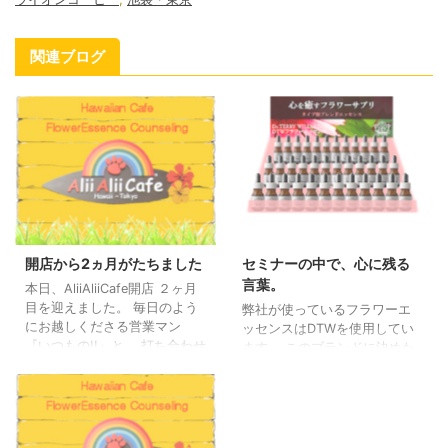
関連ブログ
開店から2ヵ月がたちました
セミナーの中で、心に残る
言葉。
本日、AliiAliiCafe開店 ２ヶ月
目を迎えました。 毎日のよう
弊社が使っているフラワーエ
にお越しくださる営業マン
ッセンスはDTWを使用してい
『いつもの!!』と、 打ち合わせ
ます。 このブランドに決めた
に当店をご利用くださる気さ
理由は・・カナダの現役医師
くなお偉いさん『あの“いつも
が作っている、臨床を重ねて
の”パンもね☆』と、 ふらりと
いるなど 書ききれない沢山の
『また、来ちゃいました!!』
理由があります。 しかし、他
と、ライオンコーヒーをテイ
のフラワーエッセンスにも良