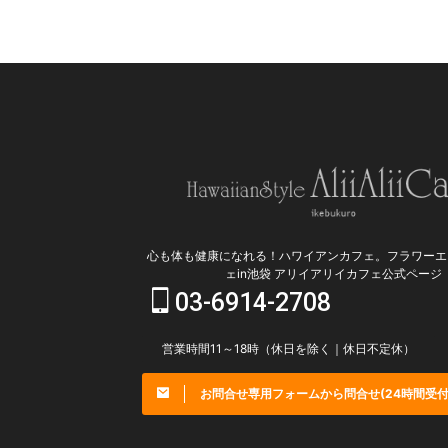
そうです。 と、、、話を戻しま
嬉し
すが、おおかみをまつっているこ
ん。
とから、わんちゃん連れの方も多
『わ
く見かけました ...
らい
ピオカ
心も体も健康になれる！ハワイアンカフェ。フラワーエ
ェin池袋 アリイアリイカフェ公式ページ
03-6914-2708
営業時間11～18時（休日を除く｜休日不定休）
お問合せ専用フォームから問合せ(24時間受付