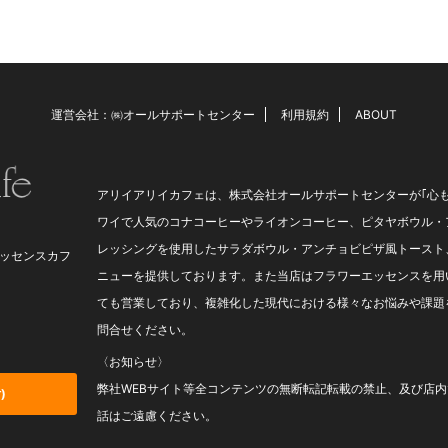
いことを言ってくれる常連さ
『これ、すごい美味しいんですけ
 気になる、お味のご感想は
ど！』でした。 私共のお願い
たし、甘すぎる味よりこのく
（写真撮影）にも快くOKしてく
がイイ感じ！』 『おぉ！タ
ださいました。 本当に、いつも
も、 ...
ありがとうございます☆ &nbs ...
運営会社：㈱オールサポートセンター
利用規約
ABOUT
アリイアリイカフェは、株式会社オールサポートセンターが｢心
ワイで人気のコナコーヒーやライオンコーヒー、ピタヤボウル・
レッシングを使用したサラダボウル・アンチョビピザ風トースト
ッセンスカフ
ニューを提供しております。また当店はフラワーエッセンスを用
ても営業しており、複雑化した現代における様々なお悩みや課題
問合せください。
〈お知らせ〉
弊社WEBサイト等全コンテンツの無断転記転載の禁止、及び店
)
話はご遠慮ください。