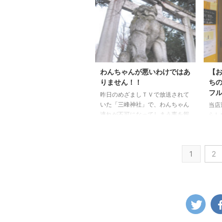
わせ
と自然治癒力のサポートにおすす
んだ
め」が、このDTWフラワーエッセ
ど・
ンス「エマージェンシー」です。
たい
また、コロナにかかったらどうし
のサ
ようと不安に思いすぎている、情
ィー
報や報道に過剰に反応し心配しす
座で
ぎてしまう方にはDTWフラワーエ
わんちゃんが悪いわけではあ
【
とい
ッセンス「レッドクローバー」で
りません！！
ち
座」
す。※DTWフラワーエッセンス販
フル
昨日のめざましＴＶで放送されて
豊か
売元より アルコール除菌！プレ
いた「三峰神社」で、わんちゃん
当店
ゼント ...
連れが不可になってしまう事を報
らし
じていました。 パワースポット
ほぼ
として有名な「三峰神社」さん
をい
白い氣守りが有名で、毎月1日に
一昨
1
2
は限定「白い氣守り」がいただけ
れた
ます。（現在は中止のようです）
も素
私も2年連続白い氣守りをいただ
ルマ
いてきました。 清々しい波動の
けど
良い空気に心洗われる三峰神社さ
タピ
ん。 友人が龍のかたちの雲を見
イア
た後に、素敵な事が沢山起こった
ーさ