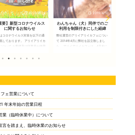
2019/4/10
2019/2/20
わんちゃん（犬）同伴でのご
【お知らせ】レイキスペー
〈お知
利用を制限付きにした経緯
ス・アリイアリイカフェ
クスな
社運営のアリイアリイカフェについ
レイキでヒーリングする・・・ レイキ
アリイア
 2014年4月に弊社を設立致しまし
って何？とおっしゃる方→こちら（レ
ーターで
。 アリイアリイカフェは、4月末に
イキとは？）をご覧ください。 レイキ
に！」を
ープンいたしましたが、わんちゃん
を毎日の生活に取り入れる事で、生活
プトとし
人が幸せになる空間として運営して
にちょっとした変化、楽しみが生ま
トセンタ
りましたが、わんちゃん連れの方
れ・・そして・・何しろ自分を大切に
営する池
、入る事ができなくなりました。 こ
する事の重要さに、改めて気づいてき
ドリンク
ような決断をするまでに、かなりの
ます。 大切な人、ペット、植物も癒し
お客様に
藤がありました。 新規でわんちゃ
てあげる事ができます。心も体も癒
スウォー
連れ不可にした理由 以前にも書きま
せ、自分や大切な方にもヒーリングが
社及び運
たが… 規約を守っていただけずリー
できるレイキは、一度受けると一生の
ラワーエ
 カフェ営業について
をせずわんちゃんがカフェから外に
財産となります。 さて、レイキの歴
ウンセリ
び出し不幸な事が起こりました。 排
史は約100年前にさかのぼります。 日
など 全
021 年末年始の営業日程
物をそのままにされる飼い主さん。
本から海外に伝わり今では海外の病
に！｣を
し ...
院、著名人もレイ ...
ました。 特
営業（臨時休業中）について
宣言を踏まえ、臨時休業のお知らせ