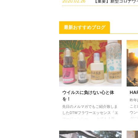
2020.02.26
【重要】新型コロナウ
最新おすすめブログ
ウイルスに負けない心と体
HA
を！
昨年
こと
先日のメルマガでもご紹介致しま
ウン
したDTWフラワーエッセンス「エ
グに
マージェンシー」。 とても人気
めて
で一時欠品しておりました。 若
今年
干入りました。 ウイルスのニュ
には
ースで「社会不安が広がり平静さ