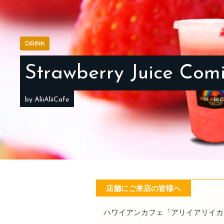
DRINK
DRINK
Strawberry Juice Com
Fruity Smoothie
by AliiAliiCafe
by AliiAliiCafe
店舗にご来店の皆様へ
ハワイアンカフェ「アリイアリイカ