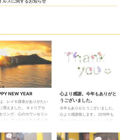
イルスに関するお知らせ
PPY NEW YEAR
心より感謝。今年もありがと
うございました。
は、レイキ講座がありがたい
に増えました。 キャリアカ
今年もありがとうございました。
セリング、心のカウンセリン
心より感謝致します。 2019年も
いらしていただく方も多く改
残りわずかとなりました。 今年
身が引き締まる想いでした。
の弊社は、起業してから6年が経
は、レイキ講座の充実を早々
ちましたが忙しく、そして学びの
じめて参ります。 お問い合
年でもありました。 学びと感謝