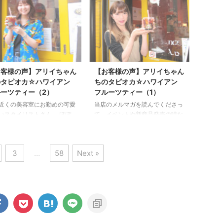
の多かった 他スクールで学
心と体のレイキヒーリング・フラ
方、以前レイキ学んだんだけ
ワーエッセンスを使用した心のカ
・また、おさらい（復習）し
ウンセリング・転職に悩む方の為
 そして・・レイキをご自身
のキャリアカウンセリングのお申
ービスに加えたい レイキテ
し込みが増え、レイキの学びヒー
チャーになりたいけど・・講
リングハートレイキアカデミーの
うまく話せるのか心配・・
レイキ講座も行って参りました。
お客様の声】アリイちゃん
【お客様の声】アリイちゃん
う方の為の「新たなレイキ講
弊社・当アカデミーを選んでいた
のタピオカ☆ハワイアン
ちのタピオカ☆ハワイアン
も行います。 笑顔・健康・
だき、遠方よりいらしていただい
ーツティー（2）
フルーツティー（1）
に暮らせるように カウン ...
た方も大勢いらしゃいました。
近くの美容室にお勤めの可愛
当店のメルマガを読んでくださっ
海外から、北海道から ...
いスタイリストさん。 ほぼ
て、イベントや新商品発売の時な
毎週お送りしているメルマガ
どお仕事が忙しいにも関わらず時
つも読んでくださっていて、
間を作って立ち寄ってくださる可
年AbemaTVに当店が紹介さ
愛らしい常連さん！ 早速、アリ
3
…
58
Next »
時にも遊びに来てくれた笑顔
イちゃんちのタピオカ一番人気の
敵なキュートな女子！ 「メ
「タピオカハワイアンフルーツテ
ガでタピオカって見たんです
ィー」をご注文をいただきまし
っ☆」と、アリイちゃんちの
た。 気になる、お味のご感想は
オカ一番人気「タピオカハワ
『フルーツがゴロゴロしていて、
ンフルーツティー」をオーダ
いい！』 『タピオカにも、しっ
れました。 いつも、本当に
かりと味があってオイシイ！』