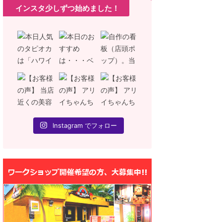
インスタ少しずつ始めました！
2018/7/11
2018/7/2
らせ〉心も体もデトッ
〈利用規約変更〉愛犬同伴で
【お知らせ
ウェルカムウォーター
のご利用について
（臨時休
リイカフェはデトックスウォ
わんちゃん（愛犬）同伴について・・
緊急事態宣言の
お迎えします 「心も体も健康
残念なお知らせ 弊社運営のハワイアン
当店のカフェ業
全てのサービスの基本コンセ
ドッグカフェ「アリイアリイカフェ」
の間臨時休業と
ている株式会社オールサポー
は2018年7月11日より、一部の条件を
レイキ体験会・
ー（代表：上西純子）は、運
除きわんちゃんをお連れのお客様は
習会・レイキお
袋のアリイアリイカフェにて
2018年7月10日までに犬同伴会員登録
ウンセリング、
やフードメニューをご注文の
をされていない場合は入店できませ
（フラワーエッ
、お冷の代わりに「デトック
ん。 2018年7月10日までに会員登録
グ）につきまし
Instagram でフォロー
ター」を提供いたします。 弊
をお済の方は今まで通りです。（わん
たしました。フ
営するカフェは 創業以来、フ
ちゃん連れでない方は変わりません。
購入の方もご利
ッセンスをはじめ メンタルカ
お気軽にいらして下さい） 4年前にカ
い合わせも歓迎
ング キャリアカウンセリング
フェをオープンして以来、気軽にわん
ぞ）。 スタッ
てのサービスで ｢心も体も健康
ちゃんと立ち寄れるドッグカフェを目
シャルディスタ
コンセプトに 営業してまいり
指しましたが、備品が破壊されたり注
スク着用、うが
に暑い ...
意 ...
行います。 お客様 