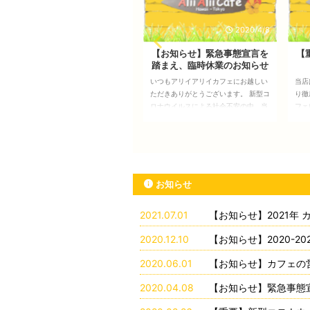
2020/4/8
2020/2/26
【お知らせ】緊急事態宣言を
【重要】新型コロナウイルス
踏まえ、臨時休業のお知らせ
に関するお知らせ
いつもアリイアリイカフェにお越しい
当店はコロナウイルス対策を以下の通
弊
ただきありがとうございます。 新型コ
り徹底しております。 アリイアリイカ
て
ロナウイルスによる社会不安の中、当
フェについて お客様及び従業員が使用
た
店に足を運んでくださるお客様の皆様
できるアルコール除菌スプレーを店内
オ
には、心より感謝を申し上げます。 ア
に設置し、カフェご利用のお客様にも
と
リイアリイカフェお客様へ臨時休業の
除菌の徹底をお願いしております。
お
お知らせ 政府より発表されました「緊
尚、従業員は以下を徹底しておりま
は
急事態宣言」を踏まえ、お客様とスタ
す。 アルコール消毒と手洗いの徹底
の
ッフの安全確保の為、下記の通り休業
基本、咳エチケットのためのマスクの
葛
お知らせ
（営業自粛）とさせて頂きます。 4月
着用 換気の徹底 尚、頻度の高い咳、
ん
8日（水）～5月31日（日） フラワー
飛沫を伴う咳・くしゃみ等がある場合
し
2021.07.01
【お知らせ】2021年
エッセンスのご購入は、通信販売をご
は、弊社従業員の判断にて、ご利用と
ド
利用いただけます。 お問合せはこちら
ご遠慮いただく場合もございます。予
飛
2020.12.10
【お知らせ】2020-2
（お問合せ）より受け付けておりま
めお含みおきください。 関連事業につ
泄
す。 尚、営業再開に関 ...
いて レイキ関連サービス（レ ...
8席
2020.06.01
【お知らせ】カフェの
2020.04.08
【お知らせ】緊急事態