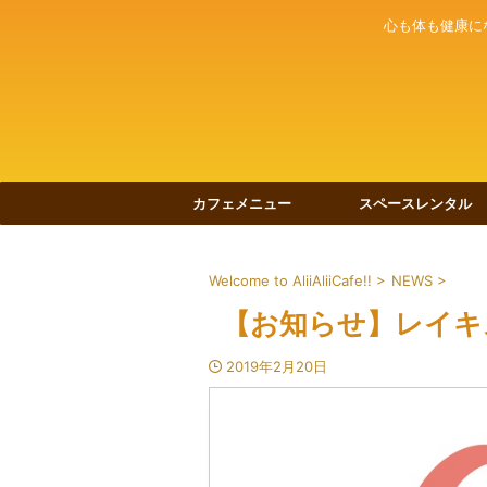
心も体も健康に
カフェメニュー
スペースレンタル
Welcome to AliiAliiCafe!!
>
NEWS
>
【お知らせ】レイキ
2019年2月20日