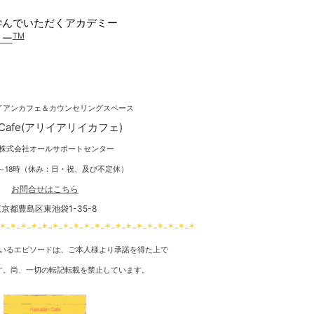
学んでいただくアカデミー
TM
ミー
イアンカフェ＆カウンセリングスペース
AliiCafe(アリイアリイカフェ)
株式会社オールサポートセンター
11～18時（休み：日・祝、及び不定休）
お問合せはこちら
京都豊島区東池袋1-35-8
-*-*-*-*-*-*-*-*-*-*-*-*-*-*-*-*-*-*-*
いるエピソードは、ご本人様より承諾を得た上で
す。尚、一切の転記転載を禁止しています。