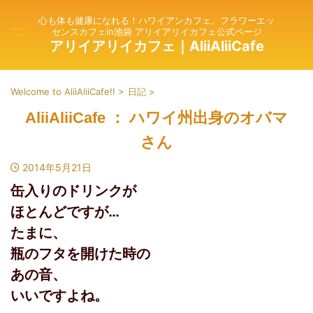
心も体も健康になれる！ハワイアンカフェ。フラワーエッ
センスカフェin池袋 アリイアリイカフェ公式ページ
アリイアリイカフェ｜AliiAliiCafe
Welcome to AliiAliiCafe!!
>
日記
>
AliiAliiCafe ： ハワイ州出身のオバマ
さん
2014年5月21日
缶入りのドリンクが
ほとんどですが…
たまに、
瓶のフタを開けた時の
あの音、
いいですよね。