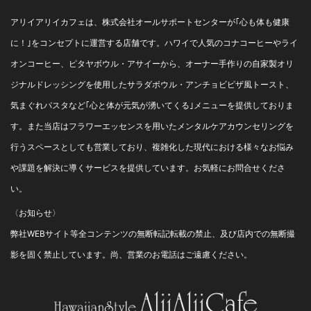
アリイアリイカフェは、株式会社オールサポートセンターが｢心も体も健康
に！｣をコンセプトに運営する店舗です。ハワイで人気のコナコーヒーやライ
オンコーヒー、ピタヤボウル・アサイーから、オーナー手作りの自家製オリ
ジナルドレッシングを使用したサラダボウル・アンチョビピザ風トースト、
気まぐれパスタなど｢心と体が元気が湧いてくる｣メニューを提供しておりま
す。また当店はフラワーエッセンスを用いたメンタルケアカウンセリングを
行うスペースとしても営業しており、複雑化した現代における様々なお悩み
や課題を解決に導くサービスを提供しています。お気軽にお問合せくださ
い。
〈お知らせ〉
弊社WEBサイト等全コンテンツの無断転記転載の禁止、及び店内での無断撮
影を固く禁止しています。尚、営業のお電話はご遠慮ください。