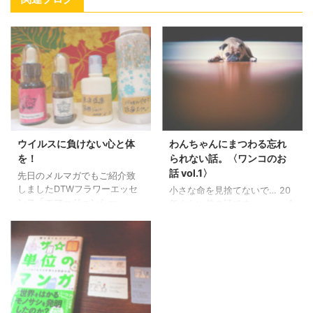
ウイルスに負けない心と体
わんちゃんにまつわる忘れ
を！
られない話。〈ワンコのお
話 vol.1〉
先日のメルマガでもご紹介致
しましたDTWフラワーエッセ
小さな命を見捨てないで… 20
ンス「エマージェンシー」。
年ぐらい前の話です・・。 会
とても人気で一時欠品してお
社のメンバーで飲みに行きま
りました。 若干入りました。
した。 話は、私が犬好き、犬
ウイルスのニュースで「社会
と暮らしている事に。 話を聞
不安が広がり平静さと自然治
いていた一人の男性がそう言
癒力のサポートにおすすめ」
えば・・ と、わんちゃんの話
が、このDTWフラワーエッセ
に・・。 大学生の頃犬を轢い
ンス「エマージェンシー」で
てしまったと・・・ しかし、
す。 また、コロナにかかった
すぐに近所の動物病院に連れ