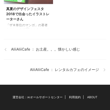
らどうしようと不安に思いす
て行き 一命はとりとめ、 一週
ぎている、情報や報道に過剰
間もすると元気になったそう
真夏のデザインフェスタ
に反応し心配しすぎてしまう
です。 （ここまでは良い話）
2018で出会ったイラストレ
方にはDTWフラワーエッセン
首輪もつけていなかったか
ーターさん
ス「レッドクローバー」で
ら、 自宅のガレージで飼うこ
「ザ☆単位のマンガ」の著者
す。※DTWフラワーエッセンス
とにしたそうです。 そこで、
うえたに夫婦Ⓒのご主人。 先
販売元より アルコール除菌！
犬嫌いのお母 ...
日、 当店で販売委託している
プレゼント ...
作家さんに お会いしに 真夏の
デザインフェスタ2018に行き
ました。 会場をテクテクある
AliiAliiCafe ： お土産。。。懐かしい感じ
いていると・・・ そこで 目に
飛び込んできた 店頭POP！！
大きなビーカー。 「んん？？
面白い！」 なんか面白い！に
AliiAliiCafe ： レンタルカフェのイメージ
魅かれて 早速、店頭にいる男
性に話し掛けてみました。
すると、 元某大手化粧品会社
出身の 理系研究員の方でし
た。 （しかも、とっても気さ
くな方） &n ...
運営会社：㈱オールサポートセンター
利用規約
ABOUT