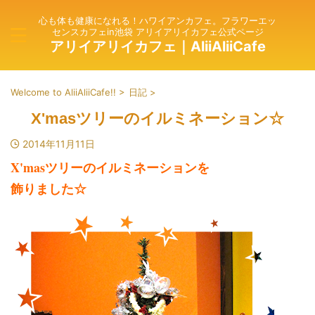
心も体も健康になれる！ハワイアンカフェ。フラワーエッ
センスカフェin池袋 アリイアリイカフェ公式ページ
アリイアリイカフェ｜AliiAliiCafe
Welcome to AliiAliiCafe!!
>
日記
>
X'masツリーのイルミネーション☆
2014年11月11日
X'masツリーのイルミネーションを
飾りました☆