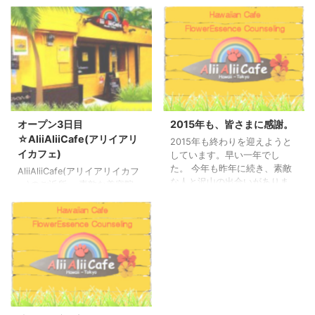
オープン3日目
2015年も、皆さまに感謝。
☆AliiAliiCafe(アリイアリ
2015年も終わりを迎えようと
イカフェ)
しています。早い一年でし
た。 今年も昨年に続き、素敵
AliiAliiCafe(アリイアリイカフ
な人と沢山の出合いがありま
ェ)のご近所、 素敵な美容院
した。 アリイアリイカフェに
(HAPPY VERYさん)の方から
常連として、 週に2～3日は通
いただいた… かわいらしいワ
っていただける方や、 特製ド
ンコのシール。 おもわずアッ
レッシングを飽きないかな？
プしてしまいました。 VERY
と心配するぐらい好きで、サ
THANKS!!?
ラダボウルを毎回オーダーさ
れる方、 そして年末にはお店
が休みになると食べられない
から、家族と一緒にお豆腐に