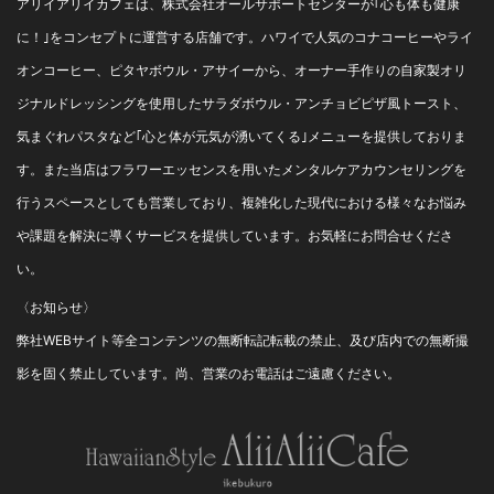
アリイアリイカフェは、株式会社オールサポートセンターが｢心も体も健康
に！｣をコンセプトに運営する店舗です。ハワイで人気のコナコーヒーやライ
オンコーヒー、ピタヤボウル・アサイーから、オーナー手作りの自家製オリ
ジナルドレッシングを使用したサラダボウル・アンチョビピザ風トースト、
気まぐれパスタなど｢心と体が元気が湧いてくる｣メニューを提供しておりま
す。また当店はフラワーエッセンスを用いたメンタルケアカウンセリングを
行うスペースとしても営業しており、複雑化した現代における様々なお悩み
や課題を解決に導くサービスを提供しています。お気軽にお問合せくださ
い。
〈お知らせ〉
弊社WEBサイト等全コンテンツの無断転記転載の禁止、及び店内での無断撮
影を固く禁止しています。尚、営業のお電話はご遠慮ください。