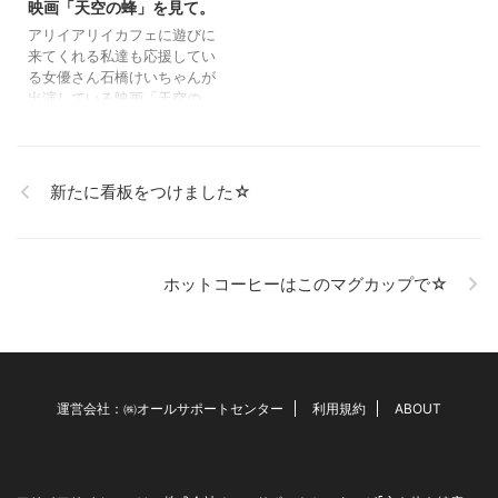
かけて食べますと、お持ち帰
映画「天空の蜂」を見て。
りに注文していただいたり、
アリイアリイカフェに遊びに
書ききれないほど、素敵なお
来てくれる私達も応援してい
客さまに恵まれた一年でし
る女優さん石橋けいちゃんが
た。 フラワーエッセンスカ
出演している映画「天空の
...
蜂」。 ずいぶん前に本を読み
ました。内容をすっかり忘れ
読み返すこともせずに映画を
観に行きました。 「天空の
新たに看板をつけました☆
蜂」は、今の時代に、今の時
代だからこそ考えさせられる
テーマでした。普段から邦画
はあまり観ない私ですが、石
ホットコーヒーはこのマグカップで☆
橋けいちゃんが出演している
から・・という理由で観に行
きましたが、是非皆様にも観
ていただきたい映画です。 さ
て、石橋けいちゃんが江口洋
介さんの奥さん役で出演する
運営会社：㈱オールサポートセンター
利用規約
ABOUT
ので観て下さいとパンフレッ
トを持ってきて ...