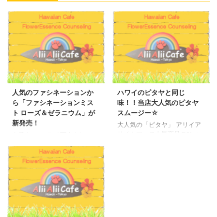
人気のファシネーションか
ハワイのピタヤと同じ
ら「ファシネーションミス
味！！当店大人気のピタヤ
ト ローズ＆ゼラニウム」が
スムージー☆
新発売！
大人気の「ピタヤ」 アリイア
リイカフェの人気商品のひと
女子力アップで8万本売れてい
つに 「ピタヤスムージー」と
るフラワーエッセンスファシ
「ピタヤボウル」が ありま
ネーションが入っている ファ
す。 以前もブログでご紹介い
シネーションミスト ローズ＆
たしましたが、ハワイではア
ゼラニウムが、アリイアリイ
サイーと同じ、 それ以上人気
カフェで発売となりました。
でした。 おととし、ハワイで
フラワーエッセンスファシネ
試しすぐカフェに「ピタヤ」
ーションは、 女子力アップと
を使うことにしました。 スー
して、とても売れている商品
パーフルーツとしてピタヤは