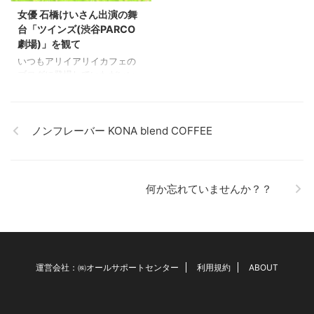
ですが、 女子力アップより、
密かな人気でした。 少し前ま
女優 石橋けいさん出演の舞
女性特有のPMSやイライラ、
で、 フルッタフルッタのピタ
更年期のような症状にとても
台「ツインズ(渋谷PARCO
ヤをカフェで使っておりまし
効きますと・・リピーターさ
劇場)」を観て
たが 昨年、更にハワイで何件
んが増えている商品です。 会
いつもアリイアリイカフェの
もまわりハワイのピタヤと同
社でのイライラが軽減され
ブログに登場していただいい
じ味を見つけました。 それ
た、 笑顔で仕事ができます、
る女優石橋けいさん出演の舞
が、Agetwell（アゲル）社さ
営業に自信をもって行けるよ
台 「ツインズ」（渋谷ＰＡＲ
んのピタヤでした ...
うになりました・・など 多数
ＣＯ劇場）を観てきました。
のお声 ...
不思議な舞台でしたが、2時間
ノンフレーバー KONA blend COFFEE
があっという間でひき込まれ
ました。 家族の話、環境の
話、沢山盛り込まれています
（ネタバレになってしまいま
何か忘れていませんか？？
すので詳細は控えます）。 古
田新太さんの存在感、多部未
華子さんの演技力、りょうさ
んの新たな魅力、そして・・
私が応援している石橋けいさ
んの怖いまでのはまり役
運営会社：㈱オールサポートセンター
利用規約
ABOUT
に・・魅了された時間でし
た。 石橋けいさんは、透明感
のある羨ましいぐらい性格の