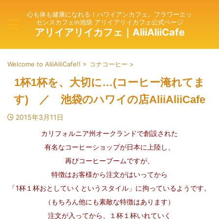
心も体も健康になれる！ハワイアンカフェ。フラワーエッ
センスカフェin池袋 アリイアリイカフェ公式ページ
アリイアリイカフェ｜AliiAliiCafe
Welcome to AliiAliiCafe!!
>
コナコーヒー
>
1杯1杯を、大切に…(コーヒー淹れてま
す) ／ 池袋のハワイの店AliiAliiCafe
2015年3月11日
カリフォルニア州オークランドで創設された
有名なコーヒーショップが日本に上陸し、
再びコーヒーブームですが、
特徴はお客様から注文がはいってから
「
1杯１杯おとしていくというスタイル」に拘っているようです。
（もちろん他にも素敵な特徴はあります）
注文が入ってから、１杯１杯いれていく