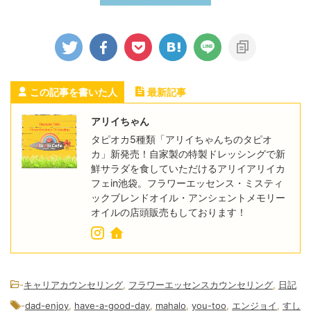
この記事を書いた人
最新記事
アリイちゃん
タピオカ5種類「アリイちゃんちのタピオ
カ」新発売！自家製の特製ドレッシングで新
鮮サラダを食していただけるアリイアリイカ
フェin池袋。フラワーエッセンス・ミスティ
ックブレンドオイル・アンシェントメモリー
オイルの店頭販売もしております！
-
キャリアカウンセリング
,
フラワーエッセンスカウンセリング
,
日記
-
dad-enjoy
,
have-a-good-day
,
mahalo
,
you-too
,
エンジョイ
,
すし