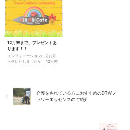
ンいたしましたが、わんちゃ
おっしゃる方が、複数いらっ
んと人が幸せになる空間とし
しゃいます。 店内ではアロマ
て運営しておりましたが、わ
ポットで「ミステイックブレ
んちゃん連れの方は、入る事
ンドオイル」をたいておりま
ができなくなりました。 この
す。 本来は、自分の願いや目
ような決断をするまでに、か
的を叶える為のオイルです。
なりの葛藤がありました。 新
愛用者にはハリウッドセレブ
規でわんちゃん連れ不可にし
も使用していますと記載され
12月末まで、プレゼントあ
た理由 以前にも書きました
ていますが、私は香りが好き
ります！！
が… 規約を守っていただけず
な為ハワイのお花の香りロー
インフォメーションにてお知
リードをせずわんちゃんがカ
ドストーンをよく使っていま
らせいたしましたが、 12月末
フェから外に飛び出し不幸な
す。 説明書きには、「お金、
までにフラワーエッセンスカ
事が起こりました。 排泄物を
健康、恋人、幸運・・」を引
ウンセリング、キャリアメン
そのままにされる飼い主さ
き寄せますと書いてありま
タルサポートプログラムを 受
ん。 8席し ...
す。 そして、使い方も記載さ
けにいらした方には、「あな
れていま ...
ただけのオリジナルミスト」
介護をされている方におすすめのDTWフ
を作成しプレゼント致しま
ラワーエッセンスのご紹介
す。 ミストの中には、今の気
持ちにあったフラワーエッセ
ンス、大好評の望みを叶える
ミスティックブレンド オイル
が入っています。 とても良い
香りですので、気持ちが明る