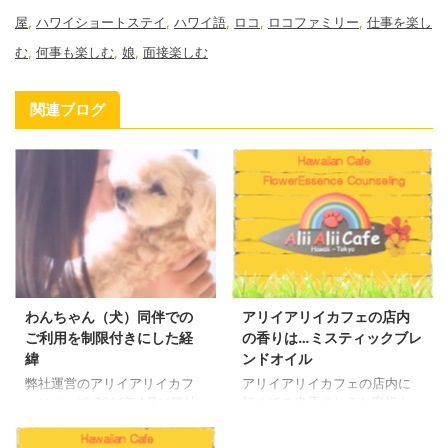
屋
,
ハワイショートステイ
,
ハワイ語
,
ロコ
,
ロコファミリー
,
仕事を楽し
む
,
何事も楽しむ
,
娘
,
面接楽しむ
関連ブログ
わんちゃん（犬）同伴での
アリイアリイカフェの店内
ご利用を制限付きにした経
の香りは…ミスティックブレ
緯
ンドオイル
弊社運営のアリイアリイカフ
アリイアリイカフェの店内に
ェについて 2014年4月に弊社
初めてご来店されるお客様か
を設立致しました。 アリイア
ら、「ここのお店の良い香り
リイカフェは、4月末にオープ
に惹かれてはいりました」と