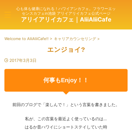
心も体も健康になれる！ハワイアンカフェ。フラワーエッ
センスカフェin池袋 アリイアリイカフェ公式ページ
アリイアリイカフェ｜AliiAliiCafe
Welcome to AliiAliiCafe!!
>
キャリアカウンセリング
>
エンジョイ?
2017年3月3日
何事もEnjoy！！
前回のブログで「楽しんで！」という言葉を書きました。
私が、この言葉を最近よく使っているのは…
はるか昔ハワイにショートステイしていた時