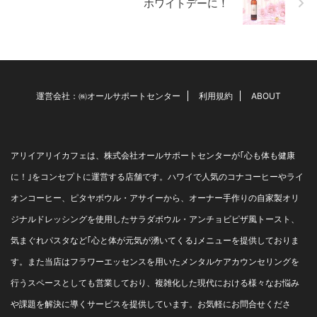
ホワイトデーに！
くなります。 今年もあとわず
かです。 来年こその目標があ
る方、来年は転職したい、転
職に悩んでいる方など 今年よ
りも素晴らし ...
運営会社：㈱オールサポートセンター
利用規約
ABOUT
アリイアリイカフェは、株式会社オールサポートセンターが｢心も体も健康
に！｣をコンセプトに運営する店舗です。ハワイで人気のコナコーヒーやライ
オンコーヒー、ピタヤボウル・アサイーから、オーナー手作りの自家製オリ
ジナルドレッシングを使用したサラダボウル・アンチョビピザ風トースト、
気まぐれパスタなど｢心と体が元気が湧いてくる｣メニューを提供しておりま
す。また当店はフラワーエッセンスを用いたメンタルケアカウンセリングを
行うスペースとしても営業しており、複雑化した現代における様々なお悩み
や課題を解決に導くサービスを提供しています。お気軽にお問合せくださ