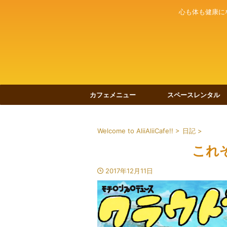
心も体も健康に
カフェメニュー
スペースレンタル
Welcome to AliiAliiCafe!!
>
日記
>
これ
2017年12月11日