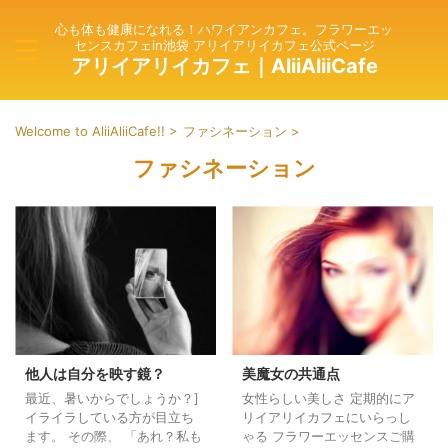
心も体も健康になれる！ハワイアンカフェ。フラワーエッ
センスカフェin池袋 アリイアリイカフェ公式ページ
アリイアリイカフェ｜AliiAliiCafe
Welcome to AliiAliiCafe!!
>
ファシネーション
>
ファシネーション
他人は自分を映す鏡？
美魔女の共通点
最近、暑いからでしょうか？]
女性らしい美しさ 定期的にア
イライラしている方が目立ち
リイアリイカフェにいらっし
ます。 その際、 「あれ？私も
ゃる フラワーエッセンスご購