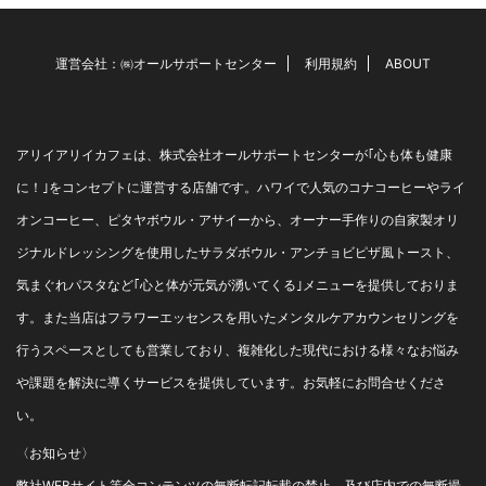
運営会社：㈱オールサポートセンター
利用規約
ABOUT
アリイアリイカフェは、株式会社オールサポートセンターが｢心も体も健康
に！｣をコンセプトに運営する店舗です。ハワイで人気のコナコーヒーやライ
オンコーヒー、ピタヤボウル・アサイーから、オーナー手作りの自家製オリ
ジナルドレッシングを使用したサラダボウル・アンチョビピザ風トースト、
気まぐれパスタなど｢心と体が元気が湧いてくる｣メニューを提供しておりま
す。また当店はフラワーエッセンスを用いたメンタルケアカウンセリングを
行うスペースとしても営業しており、複雑化した現代における様々なお悩み
や課題を解決に導くサービスを提供しています。お気軽にお問合せくださ
い。
〈お知らせ〉
弊社WEBサイト等全コンテンツの無断転記転載の禁止、及び店内での無断撮