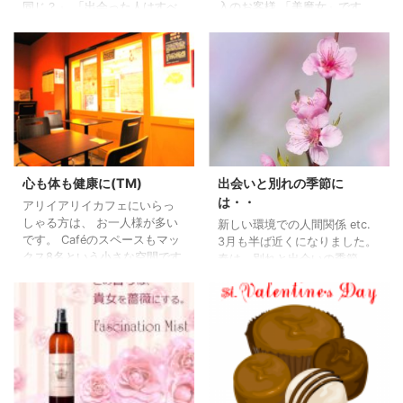
同じ？」 「出会った人はすべ
入のお客様 「美魔女」です。
て自分の鏡」と 思って過ごす
年齢は50歳代なかば。。 最
ようにしているので、 私もあ
近、発見したのですが 「美魔
あいうところがあるかな？と
女」と言われている方の共通
考えてしまいます。 最近、
点。 「髪の毛がつやつや」
遭遇した事は 1週間で2回も、
「お肌もつやつや」 トータル
後ろから走ってきた自転車に
的に綺麗なのです。 そし
乗った 初老のおじ様にぶつけ
て・・雰囲気も女性らしい
られ 謝罪もなくすごいスピー
（いやらしくない女性らし
ドで 走り去っていきました。
さ） お買い上げの商品の共通
1度目は転倒しました。 （ちな
点は 「ファシネーション」
心も体も健康に(TM)
出会いと別れの季節に
みにそこは、 自転車からは降
「ファシネーションミスト」
は・・
アリイアリイカフェにいらっ
りて下さいと 入り口に書いて
「エイジレスラスター」 特
しゃる方は、 お一人様が多い
新しい環境での人間関係 etc.
あります） &n ...
に、ファシネーションミスト
です。 Caféのスペースもマッ
3月も半ば近くになりました。
は ローズ ...
クス8名という小さな空間です
春は、別れと出会いの季節。
ので 当然と言えば当然です
卒業、就職、異動、転勤など
が・・。 常連さんいわく・・
様々な別れと出会いがある春
誰にも教えたくないお店との
です。 新しい環境を思い… ド
事・・。 そして、 店内には
キドキされている方、 ワクワ
拘りの仕掛けがあります。 (大
クされている方、 人それぞれ
袈裟な事ではないのですけど)
でしょう。 最初の印象はとて
毎日、 願いを叶えるミスティ
も大切です。 （と、脅してい
ックブレンドオイルを 加湿
るわけではありません。念の