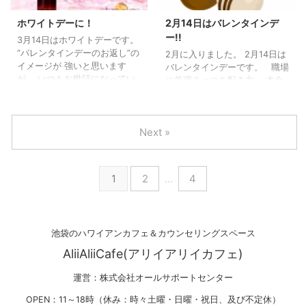
器、アロマポットに入れ たい
ため） 最近いらしたお客様
ています。 Caféにいらっし
で、 新しい環境で人間関係を
ホワイトデーに！
2月14日はバレンタインデ
ゃるお客様が ハッピーでいて
良好に保ちたい、 良い印象を
ー!!
3月14日はホワイトデーです。
いただく為のものです。 ま
もってもらいたいと ファシネ
“バレンタインデーのお返し”の
2月に入りました。 2月14日は
た、 飲用するフラ ...
ーションをご購入。 確かに、
イメージが 強いと思います
バレンタインデーです。 職場
ファシネーション(フラワーエ
が、 いつもお世話になってい
に義理チョコを配る方、 本命
ッセンス)は 女子力アップ(の
る方に、 感謝の日として、プ
チョコレートを渡そうとこっ
効 ...
レゼントをしてみませんか？
そり考えている方 など、様々
アリイアリイカフェでは、フ
です。 今日は、本命チョコレ
Next »
ラワーエッセンスの他、 女子
ートで告白しようと思ってい
に人気の「ファシネーション
らっしる方に ファシネーショ
ミスト ローズ＆ゼラニウ
ンで女子力アップ、当日はエ
ム」。 ローズとゼラニウムの
マージェンシーで気持ちを落
1
2
…
4
香りで人気上昇中！！ 安らぎ
ち着かせ ファシネーションも
をあたえてくれると評判で
交互に飲んで、 見事、本命彼
す。 3,900円（税別） 願いを
にチョコレートを渡せ、カッ
引き寄せてくれる「ミスティ
プルになった方からの事例で
池袋のハワイアンカフェ＆カウンセリングスペース
ックブレンドオイル 2800円
す。 昨年、カウンセリングに
(税別)」 が売れています。 香
いらした方が実際に行った事
AliiAliiCafe(アリイアリイカフェ)
りもカフェ店内でお試しでき
です。 キュートで素直な方で
ますの ...
し ...
運営：株式会社オールサポートセンター
OPEN：11～18時（休み：時々土曜・日曜・祝日、及び不定休）