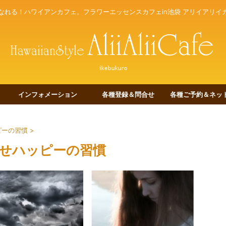
なれる！ハワイアンカフェ。フラワーエッセンスカフェin池袋 アリイアリイ
インフォメーション
各種登録＆問合せ
各種ご予約＆ネット
ピーの習慣
>
せハッピーの習慣