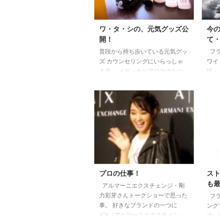
ワ・タ・シの、元気グッズ公
今
開！
て
普段から持ち歩いている元気グッ
フラ
ズ カウンセリングにいらっしゃ
ワイ
る方、 メディカルアロマのおつ
話・
くり会にいらっしゃる方に よく
選挙
聞かれることがあります。 「上
嫌な
西さんってフラワーエッセンス、
「何
メディカルアロマは何を使ってい
ね」
るの？」 よくぞ聞いていただけ
倫、
ました！！ フラワーエッセンス
北朝
は 必ずバッグに持っているのが
くれ
エマージェンシー。 自宅ではエ
りの
キナセア。 女子力アップのファ
よね
シネーションは 人と会う時に飲
と 
プロの仕事！
ス
用しています。 メディカルアロ
た。
も
アルマーニエクスチェンジ・剛
マは 少し前の時期は花粉症ノー
ついて
力彩芽さんトークショーで思った
フラ
ズケア（今年から ...
事。 好きなブランドの一つに
ング
A|X（アルマーニエクスチェン
で、