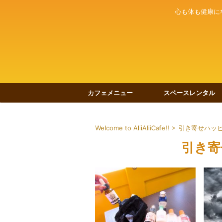
心も体も健康に
カフェメニュー
スペースレンタル
Welcome to AliiAliiCafe!!
>
引き寄せハッ
引き寄