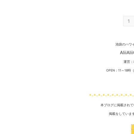
ジ）があります。 Tシャツは、
多い
恐らく10枚以上持っています。
とな
最近では、ワンピースがお気に入
夏は
1
りです。 お台場店が7月末に ア
は、
ルマーニジーンズからAXに変わ
が難
った時は ちょっと嬉しかったで
た理
す。 そんな時、 いつも親切にし
多い
池袋のハワ
ていただいているAXのスタッフ
し・
の方から 剛力彩芽さんのトーク
でい
Alii
ショーにご招待いただきました。
ぶり
運営：
剛力彩芽さんが ...
かっ
（ス
OPEN：11～1
る方
*-*-*-*-*-*-*-*-*-*
本ブログに掲載されて
掲載をしていま