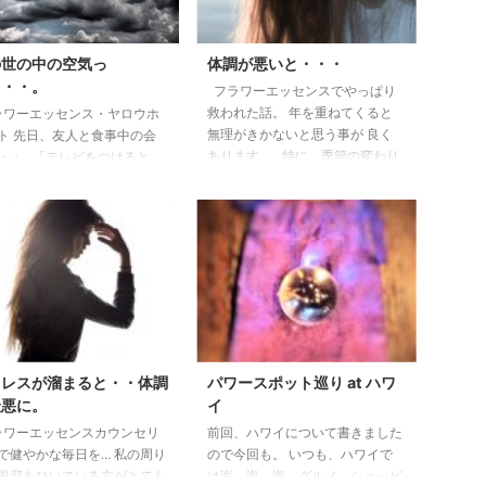
の世の中の空気っ
体調が悪いと・・・
・・・。
フラワーエッセンスでやっぱり
救われた話。 年を重ねてくると
ワーエッセンス・ヤロウホ
無理がきかないと思う事が 良く
ト 先日、友人と食事中の会
あります。 特に、季節の変わり
・・ 「テレビをつけると、
目で、 体調を壊しがちです。 少
、生徒が先生に暴力動画など
し頑張りすぎると 最近の私も
事ばっかり見てしまう。」
様々悪いところが 出てきます。
だか、イライラするんだよ
最近、体調がおもわしくないな～
と。 最後には 「政治家の不
と 思っていました。 （病気では
忖度何てどうでもいいから、
ないのですが） そんな時、仕事
鮮から他国から日本を守って
関係、プライベートでも 少し理
れば いいんだよ。」と かな
不尽な事が続きました。 体が元
ご立腹！！ 「あなたはいい
気がない時に限って起こる 様々
。いつも元気で明るくて。」
な連鎖に気が付いていました。
最後に私にあたっていまし
トレスが溜まると・・体調
パワースポット巡り at ハワ
（心が元気がない ...
 そうです。 今、何だかイラ
最悪に。
イ
いる人が多 ...
ワーエッセンスカウンセリ
前回、ハワイについて書きました
で健やかな毎日を… 私の周り
ので今回も。 いつも、ハワイで
風邪をひいている方がとても
は海、海、海、グルメ、ショッピ