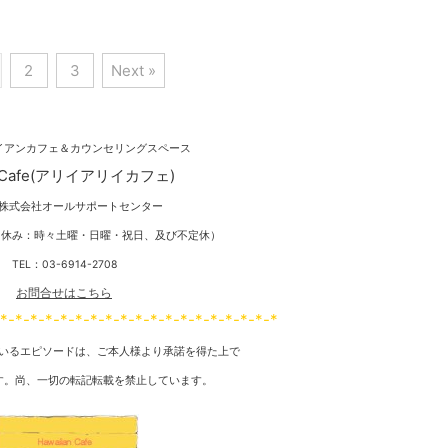
です。 また、胃が痛い、何
ングの私が 何だか思い立ってパ
くだるい・・ など。 今年の
ワースポット巡りをしました。
、雨ばかりで 尚且つ最近
何回もハワイに行っているわりに
2
3
Next »
突然寒くなったりと体温調整
は、 どこがパワースポットなん
しいと思います。 そう言っ
だろう？と ちょっと疑問に思
由で、体調を壊している方が
い、 オプショナルツアーに参
のかと思われます。 しか
加。 オプショナルツアーって…
イアンカフェ＆カウンセリングスペース
・その前に、人間関係で悩ん
今まであまり参加した事がなかっ
たり、嫌な事が続くと風邪を
たので新鮮でした。 そして、ハ
AliiCafe(アリイアリイカフェ)
返したり 胃痛がおさまらな
ワイの歴史にもふれていただき有
株式会社オールサポートセンター
たりする事もあります。
意義。 特に、 マカプウ・ヘイア
トレスフルな生活をされてい
ウ＆ヒーリングプールでは 大き
8時（休み：時々土曜・日曜・祝日、及び不定休）
は、何となく心当 ...
なパ ...
TEL：03-6914-2708
お問合せはこちら
-*-*-*-*-*-*-*-*-*-*-*-*-*-*-*-*-*-*-*
いるエピソードは、ご本人様より承諾を得た上で
す。尚、一切の転記転載を禁止しています。