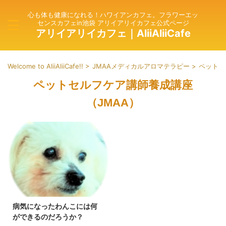
心も体も健康になれる！ハワイアンカフェ。フラワーエッ
センスカフェin池袋 アリイアリイカフェ公式ページ
アリイアリイカフェ｜AliiAliiCafe
Welcome to AliiAliiCafe!!
>
JMAAメディカルアロマテラピー
>
ペットセ
ペットセルフケア講師養成講座
（JMAA）
病気になったわんこには何
ができるのだろうか？