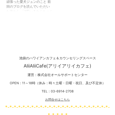
頑張った愛犬ジュンのこと 前
回のブログを読んでいただい
た方から 「3匹いるわんちゃん
の中で1匹不幸な事が起こった
の？」と 聞かれました。 ブ
ログでは、あまり触れており
ませんでしたが 母の形見だっ
たトイプードルのジュンが 天
国へ旅立ちました。 あまり
に悲しいことは、 書かないよ
うにブログの中では気を付け
ていますが 知人に、私がジュ
池袋のハワイアンカフェ＆カウンセリングスペース
ンと病気を克服するために 行
AliiAliiCafe(アリイアリイカフェ)
ってきた事を 同じ病気で闘っ
ている方にも 知ってもらった
運営：株式会社オールサポートセンター
ら？と言われ・・・ 闘病中の
事を少し書かせていただきま
OPEN：11～18時（休み：時々土曜・日曜・祝日、及び不定休）
...
TEL：03-6914-2708
お問合せはこちら
*-*-*-*-*-*-*-*-*-*-*-*-*-*-*-*-*-*-*-*-*-*-*-*-
*-*-*-*-*