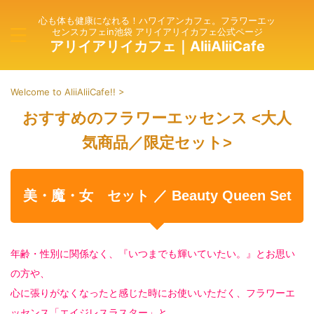
心も体も健康になれる！ハワイアンカフェ。フラワーエッ
センスカフェin池袋 アリイアリイカフェ公式ページ
アリイアリイカフェ｜AliiAliiCafe
Welcome to AliiAliiCafe!!
>
おすすめのフラワーエッセンス <大人
気商品／限定セット>
美・魔・女 セット ／ Beauty Queen Set
年齢・性別に関係なく、『いつまでも輝いていたい。』とお思い
の方や、
心に張りがなくなったと感じた時にお使いいただく、フラワーエ
ッセンス「エイジレスラスター」と、