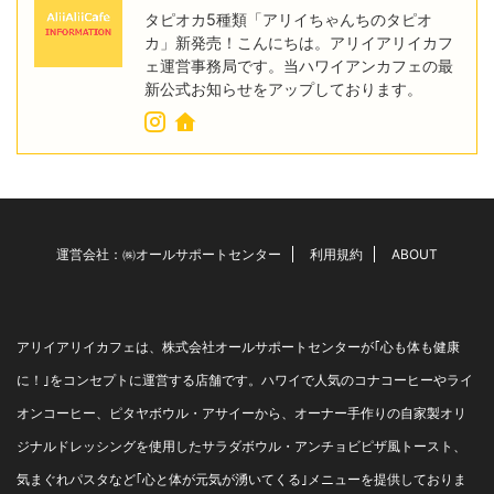
タピオカ5種類「アリイちゃんちのタピオ
カ」新発売！こんにちは。アリイアリイカフ
ェ運営事務局です。当ハワイアンカフェの最
新公式お知らせをアップしております。
運営会社：㈱オールサポートセンター
利用規約
ABOUT
アリイアリイカフェは、株式会社オールサポートセンターが｢心も体も健康
に！｣をコンセプトに運営する店舗です。ハワイで人気のコナコーヒーやライ
オンコーヒー、ピタヤボウル・アサイーから、オーナー手作りの自家製オリ
ジナルドレッシングを使用したサラダボウル・アンチョビピザ風トースト、
気まぐれパスタなど｢心と体が元気が湧いてくる｣メニューを提供しておりま