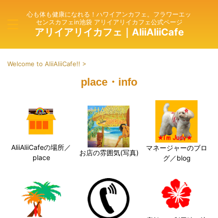
心も体も健康になれる！ハワイアンカフェ。フラワーエッ
センスカフェin池袋 アリイアリイカフェ公式ページ
アリイアリイカフェ｜AliiAliiCafe
Welcome to AliiAliiCafe!!
>
place・info
AliiAliiCafeの場所／
マネージャーのブロ
お店の雰囲気(写真)
place
グ／blog