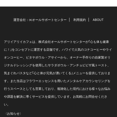
してくれる フラワーエッセン
す。 冬になると気分が落ち込
スをご紹介します。 まず、病
む、プチ鬱かも・・と 思われ
気・怪我なのに病院に行きた
る方は、是非セントジョーン
がらない、とても怖がる・・
ズワートをお試しください。
運営会社：㈱オールサポートセンター
利用規約
ABOUT
時は エマージェンシーを飲用
気分がふさぎがち、敏感にな
させて下さい。 心を落ち着か
って傷つきやすくなって ...
せ、安全で守られていると感
じられるようにサポート ...
アリイアリイカフェは、株式会社オールサポートセンターが｢心も体も健康
に！｣をコンセプトに運営する店舗です。ハワイで人気のコナコーヒーやライ
オンコーヒー、ピタヤボウル・アサイーから、オーナー手作りの自家製オリ
ジナルドレッシングを使用したサラダボウル・アンチョビピザ風トースト、
気まぐれパスタなど｢心と体が元気が湧いてくる｣メニューを提供しておりま
す。また当店はフラワーエッセンスを用いたメンタルケアカウンセリングを
行うスペースとしても営業しており、複雑化した現代における様々なお悩み
や課題を解決に導くサービスを提供しています。お気軽にお問合せくださ
い。
〈お知らせ〉