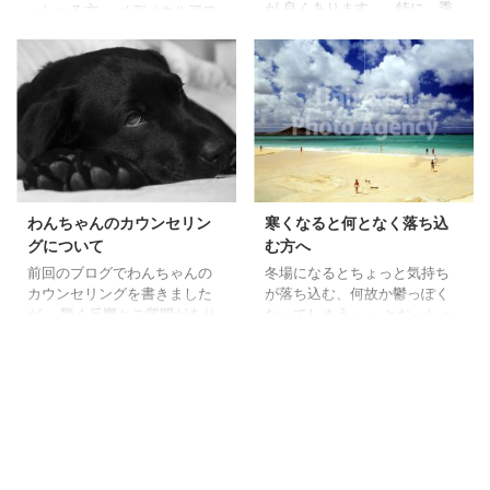
が 良くあります。 特に、季
っしゃる方、 メディカルアロ
節の変わり目で、 体調を壊し
マのおつくり会にいらっしゃ
がちです。 少し頑張りすぎる
る方に よく聞かれることがあ
と 最近の私も様々悪いところ
ります。 「上西さんってフラ
が 出てきます。 最近、体調
ワーエッセンス、 メディカル
がおもわしくないな～と 思っ
アロマは何を使っている
ていました。 （病気ではない
の？」 よくぞ聞いていただけ
のですが） そんな時、仕事関
ました！！ フラワーエッセン
係、プライベートでも 少し理
スは 必ずバッグに持っている
不尽な事が続きました。 体が
のがエマージェンシー。 自宅
元気がない時に限って起こる
ではエキナセア。 女子力アッ
わんちゃんのカウンセリン
寒くなると何となく落ち込
様々な連鎖に気が付いていま
プのファシネーションは 人と
グについて
む方へ
した。 （心が元気がない ...
会う時に飲用しています。 メ
前回のブログでわんちゃんの
冬場になるとちょっと気持ち
ディカルアロマは 少し前の時
カウンセリングを書きました
が落ち込む、何故か鬱っぽく
期は花粉症ノーズケア（今年
が、 驚く反響とご質問があり
なってしまう・・ とおっしゃ
から ...
ましたので、 今回もわんちゃ
る方が増えます。 私も夏が大
んのカウンセリングについて
好きで冬は苦手な季節です。
です。 お問い合わせのありま
寒さのあまり、肩こりもひど
した一つをご紹介します。 わ
くなります。 友人には、「冬
んちゃんが病気なんです。と
生まれのイメージがない」と
いうお問い合わせ。 フラワー
言われるぐらい夏好きです。
エッセンスはお薬ではありま
大好きなハワイに思いを馳せ
せんが、 病気の時にサポート
たりします。 さて、本題で