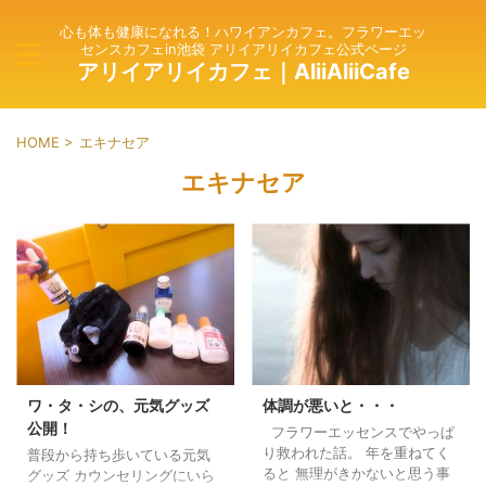
心も体も健康になれる！ハワイアンカフェ。フラワーエッ
センスカフェin池袋 アリイアリイカフェ公式ページ
アリイアリイカフェ｜AliiAliiCafe
HOME
>
エキナセア
エキナセア
ワ・タ・シの、元気グッズ
体調が悪いと・・・
公開！
フラワーエッセンスでやっぱ
り救われた話。 年を重ねてく
普段から持ち歩いている元気
ると 無理がきかないと思う事
グッズ カウンセリングにいら