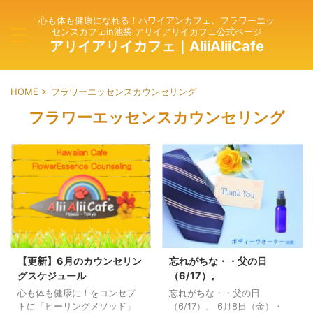
心も体も健康になれる！ハワイアンカフェ。フラワーエッ
センスカフェin池袋 アリイアリイカフェ公式ページ
アリイアリイカフェ｜AliiAliiCafe
HOME
>
フラワーエッセンスカウンセリング
フラワーエッセンスカウンセリング
【更新】6月のカウンセリン
忘れがちな・・父の日
グスケジュール
（6/17）。
心も体も健康に！をコンセプ
忘れがちな・・父の日
トに「ヒーリングメソッド」
（6/17）。 6月8日（金）・