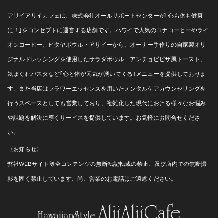
買 ...
アリイアリイカフェは、株式会社オールサポートセンターが｢心も体も健康
に！｣をコンセプトに運営する店舗です。ハワイで人気のコナコーヒーやライ
オンコーヒー、ピタヤボウル・アサイーから、オーナー手作りの自家製オリ
ジナルドレッシングを使用したサラダボウル・アンチョビピザ風トースト、
気まぐれパスタなど｢心と体が元気が湧いてくる｣メニューを提供しておりま
す。また当店はフラワーエッセンスを用いたメンタルケアカウンセリングを
行うスペースとしても営業しており、複雑化した現代における様々なお悩み
や課題を解決に導くサービスを提供しています。お気軽にお問合せくださ
い。
〈お知らせ〉
弊社WEBサイト等全コンテンツの無断転記転載の禁止、及び店内での無断撮
影を固く禁止しています。尚、営業のお電話はご遠慮ください。