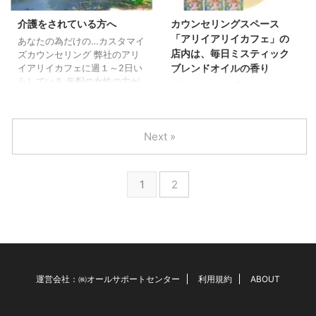
ウンセリング 結婚したいなど
ラワーエッセンス(メンタルサ
まだまだありますよ！！ まっ
ポート)カウンセリングをご希
介護をされている方へ
カウンセリングスペース
たく、きつくありません。 辛
望の方は、事前にご連絡下さ
「アリイアリイカフェ」の
あなたの為だけの…カスタマイ
くもありません。 お話を伺
い。 ＊わんちゃん同伴時の個
店内は、毎日ミスティック
ズカウンセリング 弊社のアリ
い、元気になっていく姿は 私
別規約はあります。 いらっし
ブレンドオイルの香り
イアリイカフェに週１～2日い
もパワーをもらえるからで
ゃる方がリラックスした状態
らしている 年配の女性の方が
「午後からの仕事のパワーを
す。 ...
で行う事がベストと考えてお
いらっしゃいました。 ２ケ月
充電します！」とのお声も。
ります。 ...
が過ぎた頃・・・ 「ここのカ
株式会社オールサポートセン
フェの運営会社で、 (当社で)
ターが運営する アリイアリイ
Next »
メンタルカウンセリングを 受
カフェ店内は、 毎日ミスティ
ける事ができるのですか？」
ックブレンドオイルの香りで
と・・お帰りの際に尋ねられ
す。 この香りは、 ハリウッ
ました。 簡単に説明をさせ
ドセレブに人気の「望みを叶
1
2
ていただき、 詳細をお話致し
える」オイルです。 私は、お
ました。 非常に迷っているご
守り的な感じで使っておりま
様子。 弊社のカウンセリング
したが Caféをカウンセリング
は、 大きくキャリアカウンセ
スペースとして 使用する事も
リング、 フラワーエッセンス
多いので、 カウンセリングに
カウンセリング キャリ ...
いらした方がハッピーな気持
ちに なっていただく為に、 こ
運営会社：㈱オールサポートセンター
利用規約
ABOUT
のミスティックブレンドオイ
ルを使っています。 最近で
は、 カウンセリングの後にお