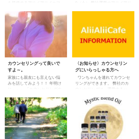
を提供するアリイアリイカフ
9（土） 弊社運営のアリイアリ
ェの運営会社【株式会社オー
イカフェにて プチ癒しのイベ
ルサポートセンター（東京都
ントを開催します！ パグ雑貨
豊島区東池袋1-35-8、代表：
作家さんの新作作品＆販売会
上西純子）】は、各サービス
も 作家さんが実際に来て、行
の6月のスケジュールを更新し
います。 また、数秘術占い、
ました。 毎日更新しておりま
メディカルアロマおつくり会
すが、お電話でのご予約を反
もあります。 キャリアカウン
映するまでに少しタイムラグ
セリング、 フラワーエッセン
があります。お急ぎの方はこ
スカウンセリングの ご質問も
ちらのご予約ダイアル（03-
お気軽にどうぞ。 さてさて、
カウンセリングって良いで
〈お知らせ〉カウンセリン
6914-2708）からご予約くだ
すごく忘れがちなのが・・父
すよ～。
グにいらっしゃる方へ
さい。
の日。 「母の日」は大々的な
家族にも親友にも言えない悩
ワンちゃんを連れてカウンセ
んですが 父の日は何だかちょ
みを話してみよう！！ 年明け
リングができます。 弊社のカ
っと忘れが ...
に・・・ 「カウンセリングの
ウンセリングは、運営するハ
仕事ってきつくない？」と。
ワイアンドッグカフェ「アリ
また、友人から言われまし
イアリイカフェ」をプライベ
た。 弊社は、 カウンセリン
ート空間とし、どなたも入ら
グメニューが多岐に渡ってい
ないプライバシーが守られて
るので 友人は益々大変だねと
いる状態(店舗貸切)にて行って
言っているのでしょう。 キャ
おります。 ＊出張も承ってお
リアカウンセリング、 フラワ
ります。 弊社にいらっしゃる
ーエッセンス（メンタル）カ
方で、わんちゃんと一緒にフ