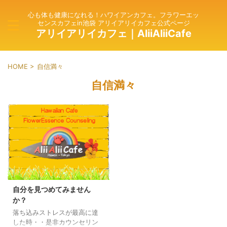
心も体も健康になれる！ハワイアンカフェ。フラワーエッ
センスカフェin池袋 アリイアリイカフェ公式ページ
アリイアリイカフェ｜AliiAliiCafe
HOME
>
自信満々
自信満々
自分を見つめてみません
か？
落ち込みストレスが最高に達
した時・・是非カウンセリン