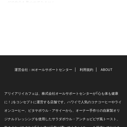
グで自分を見つめてみません
か？ 人間誰しもいつも元気で
ハッピーなわけではありませ
ん。 体調が悪いと元気もなく
なり、やっとベッドから起き
上がり何とか会社に出かけ
る・・ 会社でミスをした時に
も、一生懸命行ったプロジェ
クトでも成果が出なかった時
でも 上司に叱られた、部下が
思うように動いてくれな
い・・など 落ち込んでしまう
事はあると思います。いつも
運営会社：㈱オールサポートセンター
利用規約
ABOUT
自信満々完璧そうに見える人
にもあります。 先日、私から
見たら世間から見てもパーフ
ェクトな人生を送っている知
アリイアリイカフェは、株式会社オールサポートセンターが｢心も体も健康
人からスト ...
に！｣をコンセプトに運営する店舗です。ハワイで人気のコナコーヒーやライ
オンコーヒー、ピタヤボウル・アサイーから、オーナー手作りの自家製オリ
ジナルドレッシングを使用したサラダボウル・アンチョビピザ風トースト、