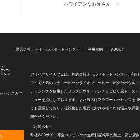
ハワイアンなお兄さん
お友達から『ノーズコンディショ
っしゃいます。 仕事をする
ニングのハーブティーをいただき
は？ 何故仕事をするのか？
ました。とても良かったので、購
は、当然生活していく為や自
入したいのですが』・・と。
趣味にお金を使いたいから、
今、売れているハーブティーで
の為、など様々な回答がある
す。 お友達がとても心配して、
ょう。 しかし、辞めたくて
良かったら・・と特にバースデー
められない事情のある方もい
でもないのにプレゼントしてくれ
運営会社：㈱オールサポートセンター
利用規約
ABOUT
しゃいます。 そこで、スト
た事を嬉しそうにお話されていま
を溜めながら必死に頑張って
した。 プレゼントを選ぶ時は、
方も見受けられます。 今ま
その方のことを想いながら選び ...
ブログで様々な症状にこのフ
アリイアリイカフェは、株式会社オールサポートセンターが｢心
エッセ ...
ワイで人気のコナコーヒーやライオンコーヒー、ピタヤボウル・
レッシングを使用したサラダボウル・アンチョビピザ風トースト
ッセンスカフ
ニューを提供しております。また当店はフラワーエッセンスを用
ても営業しており、複雑化した現代における様々なお悩みや課題
問合せください。
〈お知らせ〉
弊社WEBサイト等全コンテンツの無断転記転載の禁止、及び店
)