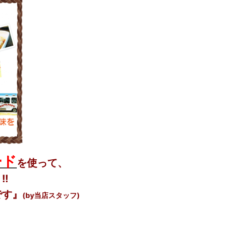
ード
を使って、
!
です』
(by当店スタッフ)