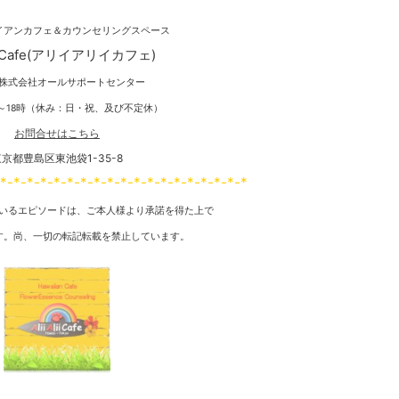
イアンカフェ＆カウンセリングスペース
AliiCafe(アリイアリイカフェ)
株式会社オールサポートセンター
11～18時（休み：日・祝、及び不定休）
お問合せはこちら
京都豊島区東池袋1-35-8
-*-*-*-*-*-*-*-*-*-*-*-*-*-*-*-*-*-*-*
いるエピソードは、ご本人様より承諾を得た上で
す。尚、一切の転記転載を禁止しています。