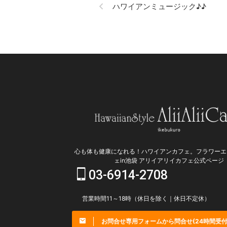
ハワイアンミュージック♪♪
ル」に拘っているようです。
いら
（もちろん他にも素敵な特徴はあ
意味
ります） 注文が入ってから、１
これ
杯１杯いれていく 他の大手コー
分の
ヒーチェーンにはないサービスで
子供
す。 アリイアリイカフェをオー
でし
プンする前に 皆が好きな大手コ
も辞
ーヒーチェーンの コーヒースク
らっ
ールで学んだ際に違和感を感じま
レス
した。 とても勉強になりました
いる
が、 「実際にお客様に出すのは
での
す ...
ラワー
心も体も健康になれる！ハワイアンカフェ。フラワーエ
ェin池袋 アリイアリイカフェ公式ページ
03-6914-2708
営業時間11～18時（休日を除く｜休日不定休）
お問合せ専用フォームから問合せ(24時間受付