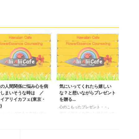
社の人間関係に悩み心を病
気にいってくれたら嬉しい
でしまいそうな時は ／
な？と想いながらプレゼント
イアリイカフェ(東京・
を贈る…
)
心のこもったプレゼント・・。
アリイアリイカフェ(=フラワーエ
ンセリングで心の負担が何か
ッセンス東京)にお問い合わせが
つけていきます。 フラワー
ありました。 初めてのお客様。
センスカウンセリングをして
花粉症がひどく、今の時期とても
と、 会社の人間関係にとて
憂鬱な気分で過ごしていたところ
み心を病んでしまう方も多く