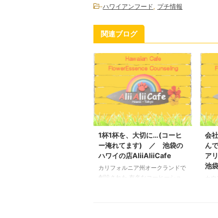
-
ハワイアンフード
,
プチ情報
関連ブログ
1杯1杯を、大切に…(コーヒ
会
ー淹れてます) ／ 池袋の
ん
ハワイの店AliiAliiCafe
アリ
池袋
カリフォルニア州オークランドで
創設された 有名なコーヒーショ
カウ
ップが日本に上陸し、 再びコー
を見
ヒーブームですが、 特徴はお客
エッ
様から注文がはいってから 「1杯
いる
１杯おとしていくというスタイ
も悩