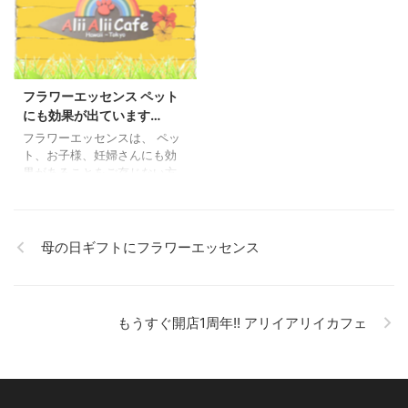
な人が逝ってしまった時、家
明るい主婦の方がオーナーで
族であるペットとの別れに
す。 スタッフ全員、主婦。 昨
も、効果が期待できます。 以
年の5月にモヤモヤサマーズの
前、わんちゃんが逝ってしま
取材後ばくだんコロッケが大
った悲しみで軽いうつになっ
人気になったお店です。 素材
てしまった方がいらっしゃい
にこだわった優しい味が、フ
フラワーエッセンス ペット
ました。 病院にも通ったそう
ァンにはたまらない魅力的な
にも効果が出ています…
です。 効果がでなかった為
お店です。 お近くの方は是非
フラワーエッセンスは、 ペッ
に、フラワーエッセンスを知
一度のぞいてみて下さい。 明
ト、お子様、妊婦さんにも効
りお問い合わせがありまし
るいオーナーとお話をするだ
果があることをご存じない方
た。 一番使われるフラワーエ
けで、元気になれますよ！！
が多いと思いますが、 ペッ
ッセンスは「フォーゲットミ
★★ ...
ト、お子様は素直なのでより
ーノット」 ...
効果がでやすいと思います。
さて、アリイアリイカフェ3匹
母の日ギフトにフラワーエッセンス
の看板犬のうち「ジュディ
ー」も飲んでいます。 ジュデ
ィーは、おてんばを通りこし
凶暴な女の子。 ドッグランで
もうすぐ開店1周年!! アリイアリイカフェ
は大型犬に勝ってしまう、あ
とからうちの子になったジュ
ンとは ケンカばっかりでお互
いに血がでるほどの争いよう
でした。 おてんばは良いけど