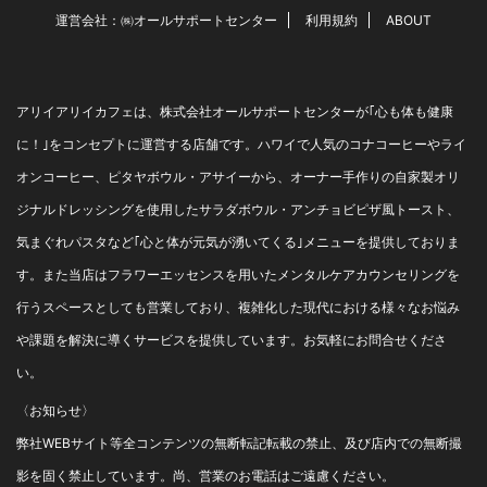
ケガが心配で、 女子力アップ
運営会社：㈱オールサポートセンター
利用規約
ABOUT
の「ファシネーション(フォー
ミュラエッセンス)」を飲ま ...
アリイアリイカフェは、株式会社オールサポートセンターが｢心も体も健康
に！｣をコンセプトに運営する店舗です。ハワイで人気のコナコーヒーやライ
オンコーヒー、ピタヤボウル・アサイーから、オーナー手作りの自家製オリ
ジナルドレッシングを使用したサラダボウル・アンチョビピザ風トースト、
気まぐれパスタなど｢心と体が元気が湧いてくる｣メニューを提供しておりま
す。また当店はフラワーエッセンスを用いたメンタルケアカウンセリングを
行うスペースとしても営業しており、複雑化した現代における様々なお悩み
や課題を解決に導くサービスを提供しています。お気軽にお問合せくださ
い。
〈お知らせ〉
弊社WEBサイト等全コンテンツの無断転記転載の禁止、及び店内での無断撮
影を固く禁止しています。尚、営業のお電話はご遠慮ください。