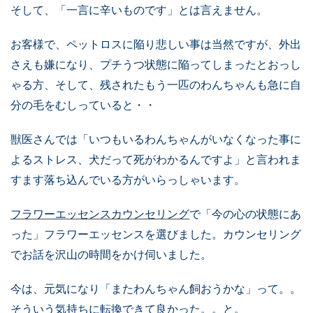
そして、「一言に辛いものです」とは言えません。
お客様で、ペットロスに陥り悲しい事は当然ですが、
外出
さえも嫌になり、プチうつ状態に陥ってしまったとおっし
ゃる方、
そして、残されたもう一匹のわんちゃんも急に自
分の毛をむしっていると・・
獣医さんでは「いつもいるわんちゃんがいなくなった事に
よるストレス、犬だって
死がわかるんですよ」と言われま
すます落ち込んでいる方がいらっしゃいます。
フラワーエッセンスカウンセリング
で「今の心の状態にあ
った」フラワーエッセンスを
選びました。
カウンセリング
でお話を沢山の時間をかけ伺いました。
今は、元気になり「またわんちゃん飼おうかな」って。。
そういう気持ちに転換できて良かった。。と。