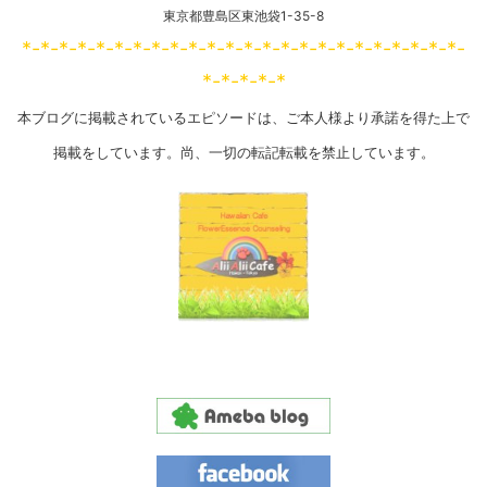
東京都豊島区東池袋1-35-8
*-*-*-*-*-*-*-*-*-*-*-*-*-*-*-*-*-*-*-*-*-*-*-*-
*-*-*-*-*
本ブログに掲載されているエピソードは、ご本人様より承諾を得た上で
掲載をしています。尚、一切の転記転載を禁止しています。