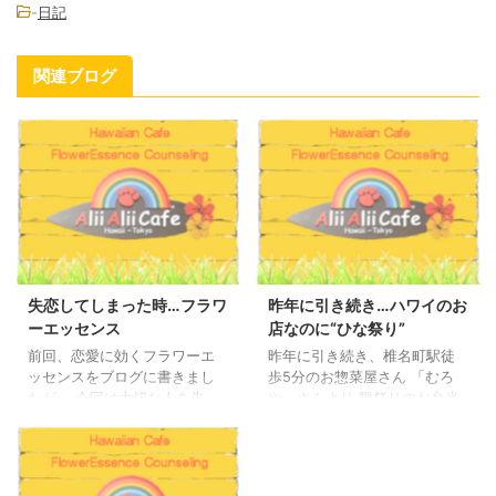
-
日記
関連ブログ
失恋してしまった時…フラワ
昨年に引き続き…ハワイのお
ーエッセンス
店なのに“ひな祭り”
前回、恋愛に効くフラワーエ
昨年に引き続き、椎名町駅徒
ッセンスをブログに書きまし
歩5分のお惣菜屋さん 「むろ
たが、 今回は大切な人を失っ
や」さんより 雛祭りのお弁当
た時に、是非、試してほしい
をいただきました。 やはり、
フラワーエッセンスのご紹介
食べるのが勿体ない。 まずは
です。 このフラワーエッセン
写真を・・と思いアップしま
スは失恋もそうですが、大切
した。 むろやさんは、いつも