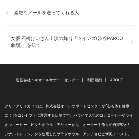
をきっかけに『ＤＴＷフラ ...
いるペットの為のフラワーエ
ッセンスを ご紹介いたしま
素敵なメールを送ってくれる人…
す。 パワーチャージ フォーペ
ット カフェにいらしているお
客様で 家族に猫ちゃんがいら
しゃる方。 最近、吐いてい
女優 石橋けいさん出演の舞台「ツインズ(渋谷PARCO
る・・と 病院に連れていくと
劇場)」を観て
余命2日と言われたそうです。
入院させ、治療をしましたが
先生より「慣れたところで最
期を」と言われ、 そうだと思
い連れてきましたと。 最後の
のぞみで ペットの為 ...
運営会社：㈱オールサポートセンター
利用規約
ABOUT
アリイアリイカフェは、株式会社オールサポートセンターが｢心も体も健康
に！｣をコンセプトに運営する店舗です。ハワイで人気のコナコーヒーやライ
オンコーヒー、ピタヤボウル・アサイーから、オーナー手作りの自家製オリ
ジナルドレッシングを使用したサラダボウル・アンチョビピザ風トースト、