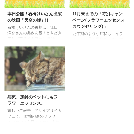
本日公開!! 石橋けいさん出演
11月末までの「特別キャン
の映画「天空の蜂」!!
ペーン(フラワーエッセンス
カウンセリング)」
石橋けいさんの役柄は、江口
洋介さんの奥さん役!! ときどき
更年期のような症状も、イラ
アリイアリイカフェに遊びに
イラも、最近風邪を引きやす
来てくれる石橋けいさんが出
い方も…フラワーエッセンスを
演している映画が本日公開さ
お試しください。 アリイアリ
れました。 映画宣伝のテレビ
イカフェにいらして下さるお
CMで『キャー』という声(石橋
客様はほとんど「フラワーエ
けいさんの声)の瞬間、けいさ
ッセンス」を知らない方ばか
んが出ています!! (石橋けいさ
りでした。 当然ですね・・私
んは、パンフレット?表面表紙
も本格的に知ったのは、5年ぐ
の左上の辺り?裏面の出演者一
らい前です。 ハワイに行った
覧?内側の右下辺りに、掲載さ
時には、沢山の種類のフラワ
れています。) スケールが大き
ーエッセンスが、スーパーの
病気、加齢のペットにもフ
くて迫力のありそうな映画、
棚に並んでおり“今の自分の状
ラワーエッセンス。
とっても興味深い!! 大音量と大
態”に合うフラワーエッセンス
嬉しいご報告 アリイアリイカ
スクリーンの映画館に見に行
を選んで購入してきました。
フェで、 動物の為のフラワー
こう!!っと。 女優 石橋けいさ
フラワーエッセンスカウンセ
エッセンスを扱ってから まだ
ん出演の映画 『天空の蜂』 ...
リングを受け飲用した後、私
少しですが(発売になったのが
はすっかり元気になり… それ
最近なので)、 大人気になって