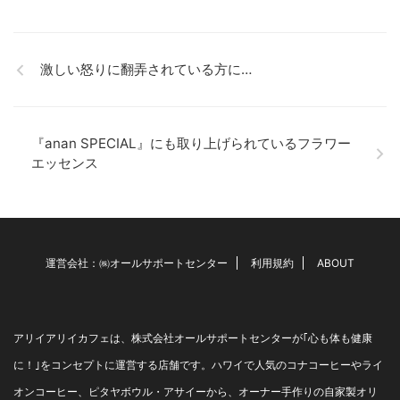
ーエッセンスのパンフレット
す」と・・・。 「フラワ ...
クスした、スムージー☆ アサ
を ...
イーのスムージー☆ 近々、新
メニューとして発売します。
COMING SOON!!
激しい怒りに翻弄されている方に…
『anan SPECIAL』にも取り上げられているフラワー
エッセンス
運営会社：㈱オールサポートセンター
利用規約
ABOUT
アリイアリイカフェは、株式会社オールサポートセンターが｢心も体も健康
に！｣をコンセプトに運営する店舗です。ハワイで人気のコナコーヒーやライ
オンコーヒー、ピタヤボウル・アサイーから、オーナー手作りの自家製オリ