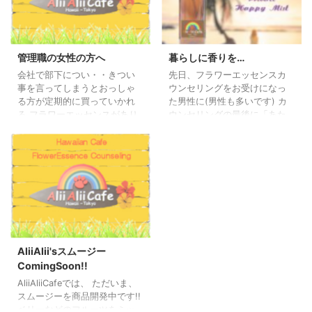
管理職の女性の方へ
暮らしに香りを…
会社で部下につい・・きつい
先日、フラワーエッセンスカ
事を言ってしまうとおっしゃ
ウンセリングをお受けになっ
る方が定期的に買っていかれ
た男性に(男性も多いです) カ
る フラワーエッセンスがあり
ウンセリングの最後に「あた
ます。 ファシネーションとハ
なたの為だけのミストスプレ
ーブティーウーマンズサイク
ー」を 差し上げました。 以前
ルサポートです。 先日、効果
から、 本当に小さなミストス
のほどをじっくり伺う事がで
プレーをカウンセリングの最
きました。 管理職をしている
後に プレゼントしていまし
いかにも出来る女性です。い
た。 さらに、もう一つ小さい
つも忙しそうなその方は、 厳
おまけで「あなたの為だけの
しいけれど愛情たっぷりに部
ハンドクリーム」も。 これ
下の指導をしている様子がう
は、頭痛持ちの方に好評なん
かがえます。 しかし、「わか
です。 その男性から2回目のカ
AliiAlii'sスムージー
ってくれないのよね～」「つ
ウンセリングの時に、 「あの
ComingSoon!!
い厳しくいってしまう」との
香り、何だかイライラが落ち
AliiAliiCafeでは、 ただいま、
事。 アリイアリイカフェでラ
着きます。 生活に香りがある
スムージーを商品開発中です!!
ンチをしている時に、フラワ
と、優雅な気持ちになりま
ベリーなどのフルーツをミッ