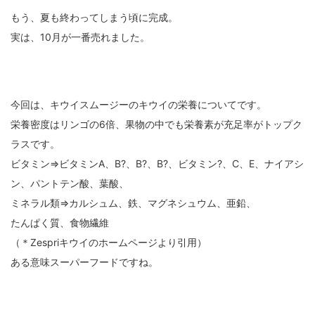
もう、夏も終わってしまう頃に完成。
実は、10月が一番売れました。
今回は、キウイスムージーのキウイの栄養についてです。
栄養密度はリンゴの6倍、果物の中でも栄養素が充足率がトップク
ラスです。
ビタミン⇒ビタミンA、B?、B?、B?、ビタミン?、C、E、ナイアシ
ン、パントテン酸、葉酸、
ミネラル類⇒カルシュム、鉄、マグネシュウム、亜鉛、
たんぱく質、食物繊維
（＊Zespriキウイのホームページより引用）
ある意味スーパーフードですね。