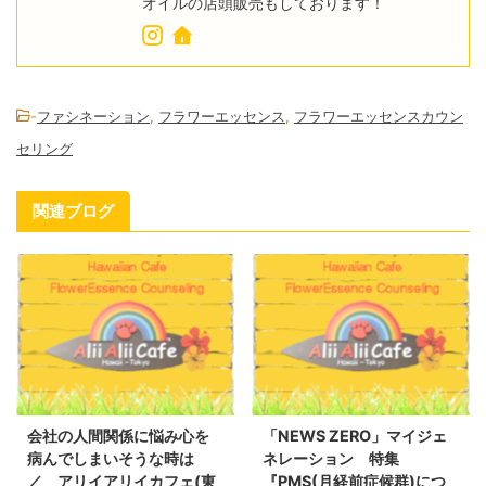
オイルの店頭販売もしております！
-
ファシネーション
,
フラワーエッセンス
,
フラワーエッセンスカウン
セリング
関連ブログ
会社の人間関係に悩み心を
「NEWS ZERO」マイジェ
病んでしまいそうな時は
ネレーション 特集
／ アリイアリイカフェ(東
『PMS(月経前症候群)につ