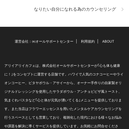
わんこ達がいます。 みーんな
個性的で性格もまったく違い
なりたい自分になれる為のカウンセリング
ますが、 本当に大切な存在で
す。 最近、 カウンセリング
にいらした飼い主さんに お話
しするのが、 わんちゃんは特
に、 家族の話を聞いていま
す。 言葉も理解しています ...
運営会社：㈱オールサポートセンター
利用規約
ABOUT
アリイアリイカフェは、株式会社オールサポートセンターが｢心も体も健康
に！｣をコンセプトに運営する店舗です。ハワイで人気のコナコーヒーやライ
オンコーヒー、ピタヤボウル・アサイーから、オーナー手作りの自家製オリ
ジナルドレッシングを使用したサラダボウル・アンチョビピザ風トースト、
気まぐれパスタなど｢心と体が元気が湧いてくる｣メニューを提供しておりま
す。また当店はフラワーエッセンスを用いたメンタルケアカウンセリングを
行うスペースとしても営業しており、複雑化した現代における様々なお悩み
や課題を解決に導くサービスを提供しています。お気軽にお問合せくださ