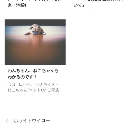
京・池袋)
いて』
カウンセリングで心の負担が
PMS(月経前症候群)について、
何かを見つけていきます。 フ
昨日5月24日（火）「NEWS
ラワーエッセンスカウンセリ
ZERO」マイジェネレーション
ングをしていると、 会社の人
で特集されていました。 ご覧
間関係にとても悩み心を病ん
になった方も多いかと思いま
でしまう方も多くいらっしゃ
す。 80％の方が経験している
います。 仕事をする意味は？
というのでかなりの高い数字
何故仕事をするのか？ これ
です。 フラワーエッセンスカ
は、当然生活していく為や自
ウンセリングの中でもこの話
分の趣味にお金を使いたいか
はよく出てきます。 実際に
わんちゃん、ねこちゃんも
ら、 子供の為、など様々な回
PMSが軽減された方の対処法
答があるでしょう。 しかし、
をこちらで記載します。
わかるのです！
辞めたくても辞められない事
PMS＆生理痛がかなり深刻だ
心は…伝わる。 わんちゃん・
情のある方もいらっしゃいま
った方です。 会社では部下に
ねこちゃん(ペット)が ご家族
す。 そこで、ストレスを溜め
きつく言ってしまったり、自
にいらっしゃる方は 一緒に暮
ながら必死に頑張っている方
宅に帰っては家族に当たった
らしていると、 本当に自分の
も見受けられます。 今までの
りしていたそうです。 そし
大切な家族になっていきま
ブログで様々な症状にこのフ
て、後から自己嫌悪に陥って
す。 (ペット)と加えました
ラワーエッセ ...
...
が、家族なのです。 動物が苦
ホワイトウイロー
手な方には、 わからないかも
しれません。 家には、３匹の