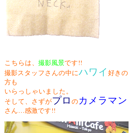
こちらは、
です!!
撮影風景
ハワイ
撮影スタッフさんの中に
好きの
方も
いらっしゃいました。
プロ
カメラマン
そして、さずが
の
さん…感激です!!