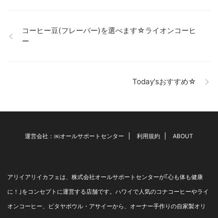
卒業、就職、異動、転勤など
★★ ...
で、このフラワーエッセンス
様々な別れと出会いがある春
を必要 ...
です。 新しい環境を思い… ド
キドキされている方、 ワクワ
コーヒー豆(フレーバー)を選べます☆ライオンコーヒ
クされている方、 人それぞれ
ー
でしょう。 最初の印象はとて
も大切です。 （と、脅してい
るわけではありません。念の
ため） 最近いらしたお客様
Today'sおすすめ☆
で、 新しい環境で人間関係を
良好に保ちたい、 良い印象を
もってもらいたいと ファシネ
ーションをご購入。 確かに、
ファシネーション(フラワーエ
ッセンス)は 女子力アップ(の
運営会社：㈱オールサポートセンター
利用規約
ABOUT
効 ...
アリイアリイカフェは、株式会社オールサポートセンターが｢心も体も健康
に！｣をコンセプトに運営する店舗です。ハワイで人気のコナコーヒーやライ
オンコーヒー、ピタヤボウル・アサイーから、オーナー手作りの自家製オリ