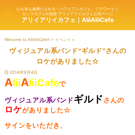
心も体も健康になれる！ハワイアンカフェ。フラワーエッ
センスカフェin池袋 アリイアリイカフェ公式ページ
アリイアリイカフェ｜AliiAliiCafe
Welcome to AliiAliiCafe!!
>
イベント
>
ヴィジュアル系バンド“ギルド”さんの
ロケがありました☆
2014年9月4日
A
A
lii
liiCafe
で
ギルド
さんの
ヴィジュアル系バンド
ロケ
がありました☆
サインをいただき
、