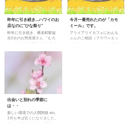
昨年に引き続き…ハワイのお
今月一番売れたのが「カモ
店なのに“ひな祭り”
ミール」です。
昨年に引き続き、椎名町駅徒
アリイアリイカフェにわんち
歩5分のお惣菜屋さん 「むろ
ゃんのご相談（フラワーエッ
や」さんより 雛祭りのお弁当
センス）にいらっしゃる方が
をいただきました。 やはり、
増えています。 当店で扱って
食べるのが勿体ない。 まずは
いるフラワーエッセンスは赤
写真を・・と思いアップしま
ちゃん、妊婦さん、わんちゃ
した。 むろやさんは、いつも
んにも安心して使っていただ
明るい主婦の方がオーナーで
けます。 ご紹介でいらっしゃ
す。 スタッフ全員、主婦。 昨
る方や、たまたまホームペー
年の5月にモヤモヤサマーズの
ジを見て、わんちゃんの悩み
取材後ばくだんコロッケが大
を抱えていらっしゃるお客様
人気になったお店です。 素材
です。 今月一番売れたのが
にこだわった優しい味が、フ
「カモミール」です。 わんち
出会いと別れの季節に
ァンにはたまらない魅力的な
ゃんの飼い主さん以外にもカ
は・・
お店です。 お近くの方は是非
モミールファンの方がいらっ
新しい環境での人間関係 etc.
一度のぞいてみて下さい。 明
しゃり、先日少しの間でした
3月も半ば近くになりました。
るいオーナーとお話をするだ
が欠品していました(今は入荷
春は、別れと出会いの季節。
けで、元気になれますよ！！
しております)。 わんちゃん