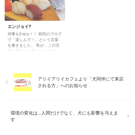
ンで女子力アップ、当日はエ
マージェンシーで気持ちを落
ち着かせ ファシネーションも
交互に飲んで、 見事、本命彼
にチョコレートを渡せ、カッ
エンジョイ?
プルになった方からの事例で
何事もEnjoy！！ 前回のブログ
す。 昨年、カウンセリングに
で「楽しんで！」という言葉
いらした方が実際に行った事
を書きました。 私が、この言
です。 キュートで素直な方で
葉を最近よく使っているのは…
し ...
はるか昔ハワイにショートス
テイしていた時 一人で、(その
頃珍しいかった)回転すし屋さ
んに入った時でした。 ハワイ
アリイアリイカフェより「犬同伴にて来店
にいるのに、とても忙しくて
される方」へのお知らせ
友人には「ハワイで一番忙し
い人」と 笑われていた時期で
もありました。 ご家族で回転
すし屋さんでお食事をしてい
た ロコファミリーに目が留ま
環境の変化は…人間だけでなく、犬にも影響を与えま
りました。 そのご家族しかお
す
客様はいなかったのです。 (そ
の当時は結構なお値段でした
ので当然かもしれません) そし