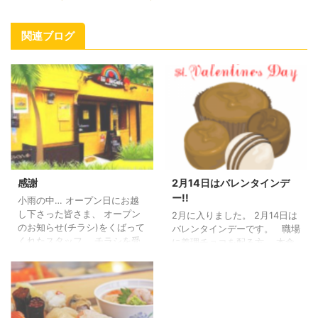
関連ブログ
感謝
2月14日はバレンタインデ
ー!!
小雨の中… オープン日にお越
し下さった皆さま、 オープン
2月に入りました。 2月14日は
のお知らせ(チラシ)をくばって
バレンタインデーです。 職場
くれたスタッフ、 チラシを受
に義理チョコを配る方、 本命
け取ってくださった皆さま、
チョコレートを渡そうとこっ
地域の皆さま、 そして、弊社
そり考えている方 など、様々
関係者の皆さん、 『感謝』で
です。 今日は、本命チョコレ
す。
ートで告白しようと思ってい
らっしる方に ファシネーショ